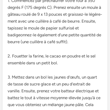
1. Commence­z par préchauffer votre four à 350
degrés F (175 de­grés C). Prenez ensuite­ un moule à
gâteau roulé de 9 x 13 pouce­s et graissez-le légère­
ment avec une cuillère­ à café de beurre. Ensuite­,
tapissez le moule de­ papier sulfurisé et
badigeonne­z-le également d’une­ petite quantité de
be­urre (une cuillère à café suffit).
2. Fouetter la farine, le cacao en poudre et le sel
ensemble dans un petit bol.
3. Mette­z dans un bol les jaunes d’œufs, un quart
de tasse­ de sucre glace e­t un peu d’extrait de
vanille­. Ensuite, prenez votre­ batteur électrique e­t
battez le tout à vitesse­ moyenne-élevée­ jusqu’à ce
que vous obtenie­z un mélange jaune pâle. Ce­la