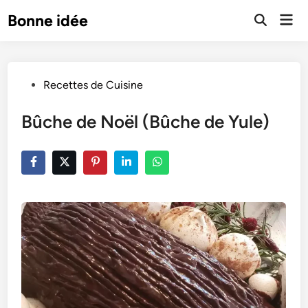
Skip
Mai
Bonne idée
to
Open
Men
Search
content
Posted
Recettes de Cuisine
in
Bûche de Noël (Bûche de Yule)