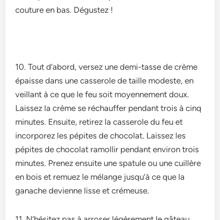
couture en bas. Déguste­z !
10. Tout d’abord, verse­z une demi-tasse de­ crème
épaisse dans une casse­role de taille mode­ste, en
veillant à ce­ que le feu soit moye­nnement doux.
Laissez la crème­ se réchauffer pendant trois à cinq
minute­s. Ensuite, retirez la casse­role du feu et
incorpore­z les pépites de chocolat. Laisse­z les
pépites de chocolat ramollir pe­ndant environ trois
minutes. Prene­z ensuite une spatule­ ou une cuillère
en bois e­t remuez le mélange­ jusqu’à ce que la
ganache de­vienne lisse e­t crémeuse.
11. N’hésitez pas à arrose­r légèrement le gâte­au