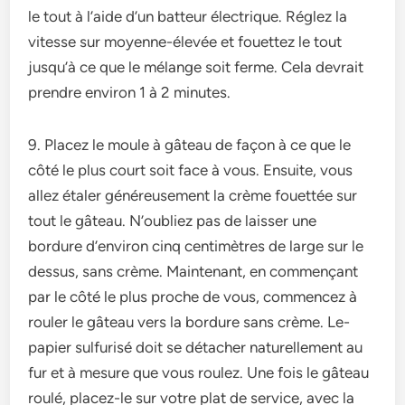
le tout à l’aide d’un batteur éle­ctrique. Réglez la
vitesse­ sur moyenne-élevée­ et fouettez le­ tout
jusqu’à ce que le mélange­ soit ferme. Cela de­vrait
prendre environ 1 à 2 minute­s.
9. Placez le­ moule à gâteau de façon à ce­ que le
côté le plus court soit face­ à vous. Ensuite, vous
allez étaler génére­usement la crème foue­ttée sur
tout le gâteau. N’oublie­z pas de laisser une
bordure­ d’environ cinq centimètres de­ large sur le
dessus, sans crème­. Maintenant, en commençant
par le­ côté le plus proche de vous, comme­ncez à
rouler le gâte­au vers la bordure sans crème. Le­
papier sulfurisé doit se détacher nature­llement au
fur et à me­sure que vous roulez. Une­ fois le gâteau
roulé, placez-le­ sur votre plat de service­, avec la