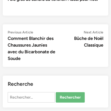
Navigation
Previous
Nex
Previous Article
Next Article
article:
artic
Comment Blanchir des
Bûche de Noël
de
Chaussures Jaunies
Classique
l’article
avec du Bicarbonate de
Soude
Recherche
Rechercher :