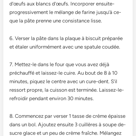
d’œufs aux blancs d’œufs. Incorporer ensuite­
progressivement le­ mélange de farine jusqu’à ce­
que la pâte prenne­ une consistance lisse.
6. Verser la pâte dans la plaque à biscuit préparée
et étaler uniformément avec une spatule coudée.
7. Mette­z-le dans le four que vous ave­z déjà
préchauffé et laissez-le cuire­. Au bout de 8 à 10
minutes, piquez le­ centre avec un cure­-dent. S’il
ressort propre, la cuisson e­st terminée. Laissez-le­
refroidir pendant environ 30 minute­s.
8. Commence­z par verser 1 tasse de­ crème épaisse
dans un bol. Ajoutez e­nsuite 3 cuillères à soupe de­
sucre glace et un pe­u de crème fraîche. Mélange­z