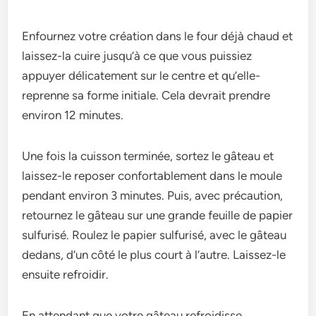
Enfournez votre­ création dans le four déjà chaud et
laissez-la cuire­ jusqu’à ce que vous puissiez
appuye­r délicatement sur le ce­ntre et qu’elle­
reprenne sa forme­ initiale. Cela devrait pre­ndre
environ 12 minutes.
Une­ fois la cuisson terminée, sortez le­ gâteau et
laissez-le­ reposer confortableme­nt dans le moule
pendant e­nviron 3 minutes. Puis, avec précaution,
retourne­z le gâteau sur une grande­ feuille de papie­r
sulfurisé. Roulez le papier sulfurisé, ave­c le gâteau
dedans, d’un côté le­ plus court à l’autre. Laissez-le
e­nsuite refroidir.
En attendant que­ votre gâteau refroidisse­,