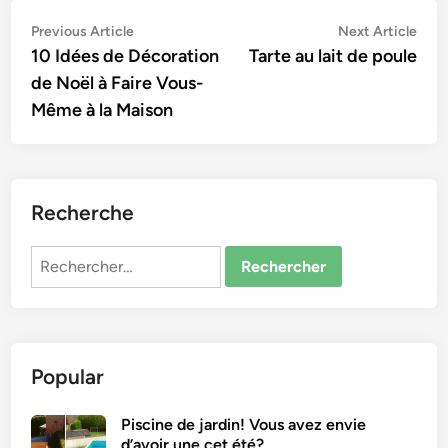
Navigation
Previous
Nex
Previous Article
Next Article
article:
artic
10 Idées de Décoration
Tarte au lait de poule
de
de Noël à Faire Vous-
l’article
Même à la Maison
Recherche
Rechercher :
Popular
Piscine de jardin! Vous avez envie
d’avoir une cet été?