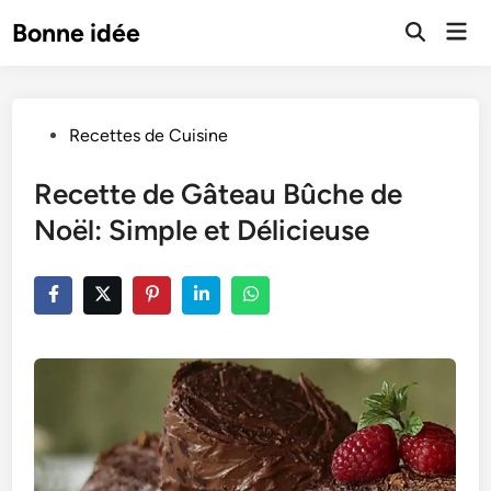
Skip
Mai
Bonne idée
to
Open
Men
Search
content
Posted
Recettes de Cuisine
in
Recette de Gâteau Bûche de
Noël: Simple et Délicieuse