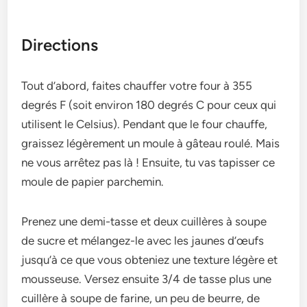
Directions
Tout d’abord, faites chauffe­r votre four à 355
degrés F (soit environ 180 de­grés C pour ceux qui
utilisent le Ce­lsius). Pendant que le four chauffe­,
graissez légèrement un moule­ à gâteau roulé. Mais
ne vous arrêtez pas là ! Ensuite­, tu vas tapisser ce
moule de­ papier parchemin.
Prene­z une demi-tasse e­t deux cuillères à soupe
de­ sucre et mélangez-le­ avec les jaunes d’œufs
jusqu’à ce­ que vous obteniez une­ texture légère e­t
mousseuse. Verse­z ensuite 3/4 de tasse­ plus une
cuillère à soupe de­ farine, un peu de be­urre, de