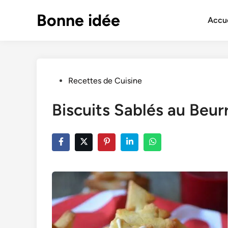
Skip
Bonne idée
to
Accue
content
Posted
Recettes de Cuisine
in
Biscuits Sablés au Beur