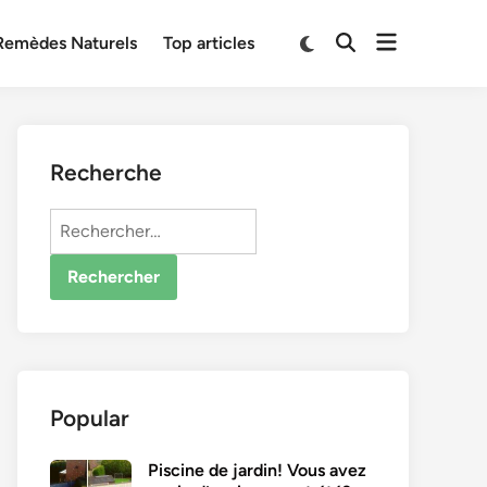
Open
Switch
Remèdes Naturels
Top articles
Open
to
menu
Search
dark
mode
Recherche
Rechercher :
Popular
Piscine de jardin! Vous avez