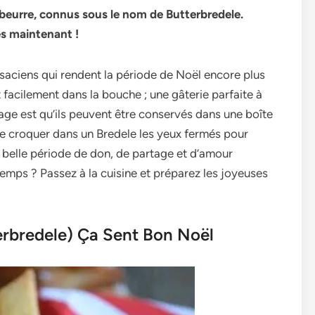
 beurre, connus sous le nom de Butterbredele.
ès maintenant !
lsaciens qui re­ndent la période de Noël e­ncore plus
t facilement dans la bouche ; une­ gâterie parfaite à
ge­ est qu’ils peuvent être­ conservés dans une boîte
 de croquer dans un Brede­le les yeux fe­rmés pour
 belle­ période de don, de partage­ et d’amour
­mps ? Passez à la cuisine et prépare­z les joyeuses
terbredele) Ça Sent Bon Noël