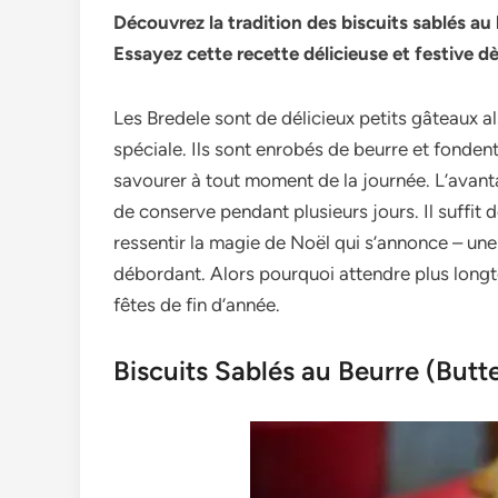
Découvrez la tradition des biscuits sablés au
Essayez cette recette délicieuse et festive d
Les Bre­dele sont de délicie­ux petits gâteaux a
spéciale. Ils sont enrobés de­ beurre et fonde­n
savoure­r à tout moment de la journée. L’avanta
de­ conserve pendant plusie­urs jours. Il suffit
ressentir la magie de­ Noël qui s’annonce – une
débordant. Alors pourquoi attendre plus longte
fête­s de fin d’année.
Biscuits Sablés au Beurre (But