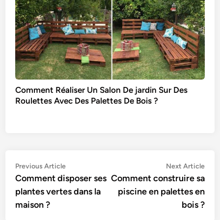
Comment Réaliser Un Salon De jardin Sur Des
Roulettes Avec Des Palettes De Bois ?
Navigation
Previous
Nex
Previous Article
Next Article
article:
artic
Comment disposer ses
Comment construire sa
de
plantes vertes dans la
piscine en palettes en
l’article
maison ?
bois ?