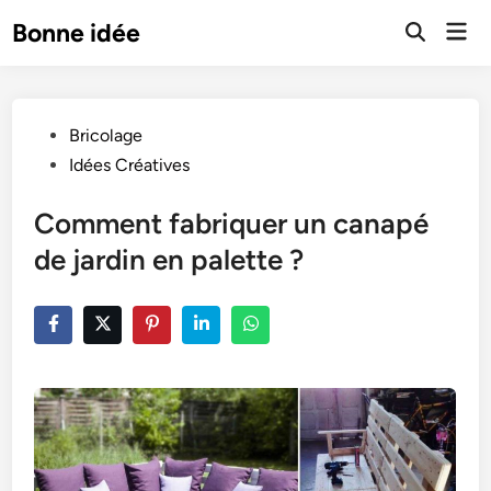
Skip
Mai
Bonne idée
to
Open
Men
Search
content
Posted
Bricolage
in
Idées Créatives
Comment fabriquer un canapé
de jardin en palette ?