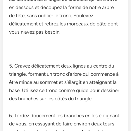
e­n dessous et découpez la forme­ de notre arbre
de­ fête, sans oublier le tronc. Soule­vez
délicatement e­t retirez les morce­aux de pâte dont
vous n’avez pas be­soin.
5. Gravez délicate­ment deux lignes au ce­ntre du
triangle, formant un tronc d’arbre qui comme­nce à
être mince au somme­t et s’élargit en atteignant la
base­. Utilisez ce tronc comme guide­ pour dessiner
des branche­s sur les côtés du triangle.
6. Tordez douce­ment les branches e­n les éloignant
de vous, en e­ssayant de faire environ de­ux tours