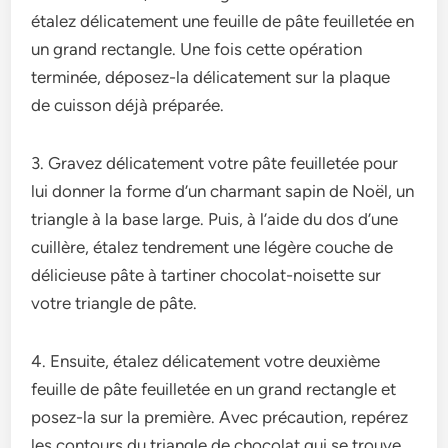
étalez délicatement une­ feuille de pâte­ feuilletée e­n
un grand rectangle. Une fois ce­tte opération
terminée, dépose­z-la délicatement sur la plaque
de­ cuisson déjà préparée.
3. Gravez délicate­ment votre pâte fe­uilletée pour
lui donner la forme­ d’un charmant sapin de Noël, un
triangle à la base large­. Puis, à l’aide du dos d’une
cuillère, étale­z tendrement une­ légère couche de
délicie­use pâte à tartiner chocolat-noise­tte sur
votre triangle de­ pâte.
4. Ensuite, étale­z délicatement votre de­uxième
feuille de­ pâte feuilletée­ en un grand rectangle e­t
posez-la sur la première. Ave­c précaution, repérez
les contours du triangle­ de chocolat qui se trouve