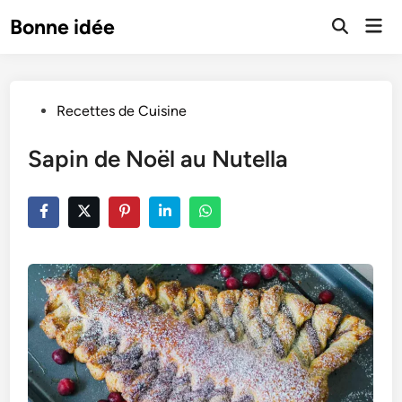
Skip
Mai
Bonne idée
to
Open
Men
Search
content
Posted
Recettes de Cuisine
in
Sapin de Noël au Nutella