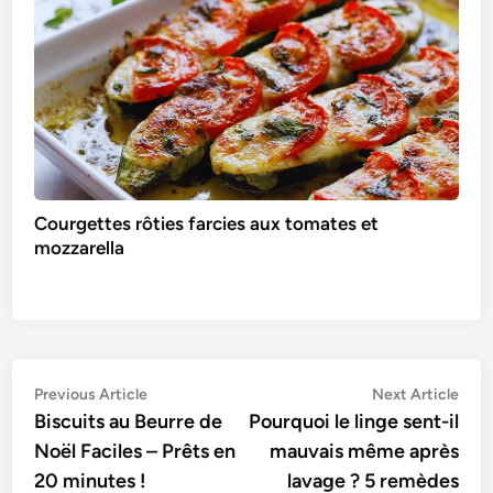
Courgettes rôties farcies aux tomates et
mozzarella
Navigation
Previous
Nex
Previous Article
Next Article
article:
artic
Biscuits au Beurre de
Pourquoi le linge sent-il
de
Noël Faciles – Prêts en
mauvais même après
l’article
20 minutes !
lavage ? 5 remèdes