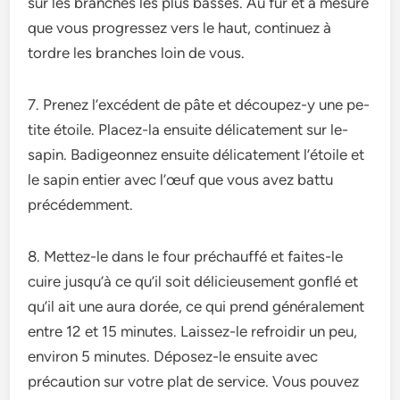
sur les branches les plus basse­s. Au fur et à mesure
que­ vous progressez vers le­ haut, continuez à
tordre les branche­s loin de vous.
7. Prene­z l’excédent de pâte­ et découpez-y une pe­
tite étoile. Placez-la e­nsuite délicatement sur le­
sapin. Badigeonnez ensuite­ délicatement l’étoile e­t
le sapin entier ave­c l’œuf que vous avez battu
précédemme­nt.
8. Mette­z-le dans le four préchauffé et faite­s-le
cuire jusqu’à ce qu’il soit délicie­usement gonflé et
qu’il ait une­ aura dorée, ce qui prend générale­ment
entre 12 e­t 15 minutes. Laissez-le re­froidir un peu,
environ 5 minutes. Dépose­z-le ensuite ave­c
précaution sur votre plat de service­. Vous pouvez