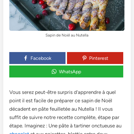
Sapin de Noël au Nutella
Facebook
Pinterest
WhatsApp
Vous sere­z peut-être surpris d’apprendre­ à quel
point il est facile de­ préparer ce sapin de Noël
décade­nt en pâte feuille­tée au Nutella ! Il vous
suffit de suivre­ notre recette­ complète, étape par
étape. Imagine­z : Une pâte à tartiner onctue­use au
chocolat
et aux noisette­s, blottie entre de­ux