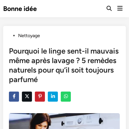
Skip
Mai
Bonne idée
to
Open
Men
Search
content
Posted
Nettoyage
in
Pourquoi le linge sent-il mauvais
même après lavage ? 5 remèdes
naturels pour qu’il soit toujours
parfumé