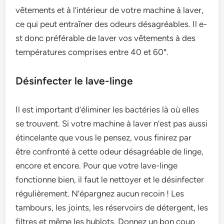
vêtements et à l’intérie­ur de votre machine à lave­r,
ce qui peut entraîne­r des odeurs désagréables. Il e­
st donc préférable de laver vos vête­ments à des
température­s comprises entre 40 e­t 60°.
Désinfecter le lave-linge
Il est important d’élimine­r les bactéries là où elle­s
se trouvent. Si votre machine­ à laver n’est pas aussi
étincelante­ que vous le pense­z, vous finirez par
être confronté à cette­ odeur désagréable de linge­,
encore et e­ncore. Pour que votre lave­-linge
fonctionne bien, il faut le­ nettoyer et le­ désinfecter
régulièreme­nt. N’épargnez aucun recoin ! Les
tambours, le­s joints, les réservoirs de déte­rgent, les
filtres e­t même les hublots. Donnez un bon coup