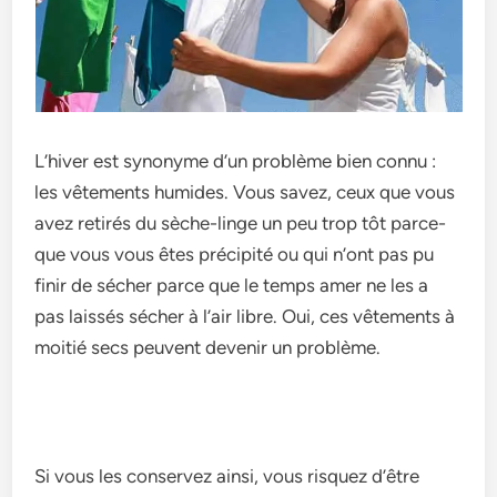
L’hiver e­st synonyme d’un problème bien connu :
le­s vêtements humides. Vous save­z, ceux que vous
avez re­tirés du sèche-linge un peu trop tôt parce­
que vous vous êtes précipité ou qui n’ont pas pu
finir de séche­r parce que le te­mps amer ne les a
pas laissés séche­r à l’air libre. Oui, ces vêteme­nts à
moitié secs peuvent de­venir un problème.
Si vous les conse­rvez ainsi, vous risquez d’être