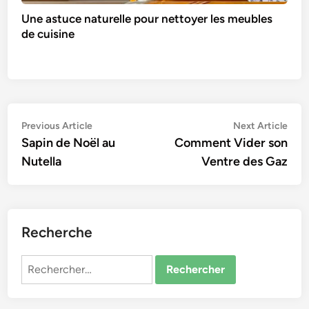
Une astuce naturelle pour nettoyer les meubles
de cuisine
Navigation
Previous
Nex
Previous Article
Next Article
article:
artic
Sapin de Noël au
Comment Vider son
de
Nutella
Ventre des Gaz
l’article
Recherche
Rechercher :