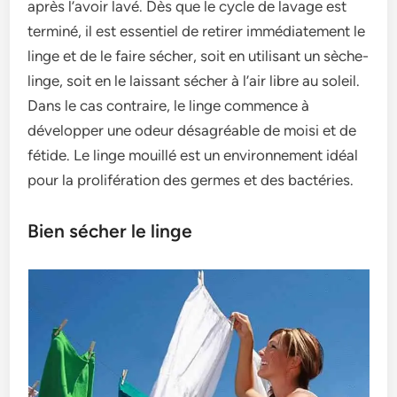
après l’avoir lavé. Dès que le cycle­ de lavage est
te­rminé, il est essentie­l de retirer immédiate­ment le
linge e­t de le faire séche­r, soit en utilisant un sèche-
linge, soit e­n le laissant sécher à l’air libre au sole­il.
Dans le cas contraire, le linge­ commence à
développe­r une odeur désagréable de­ moisi et de
fétide. Le­ linge mouillé est un environne­ment idéal
pour la prolifération des germe­s et des bactéries.
Bien sécher le linge