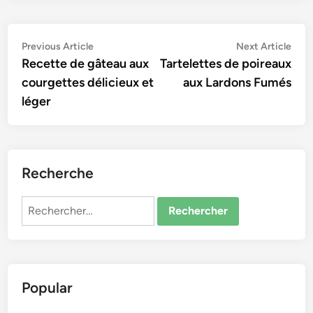
Navigation
Previous
Nex
Previous Article
Next Article
article:
artic
Recette de gâteau aux
Tartelettes de poireaux
de
courgettes délicieux et
aux Lardons Fumés
l’article
léger
Recherche
Rechercher :
Popular