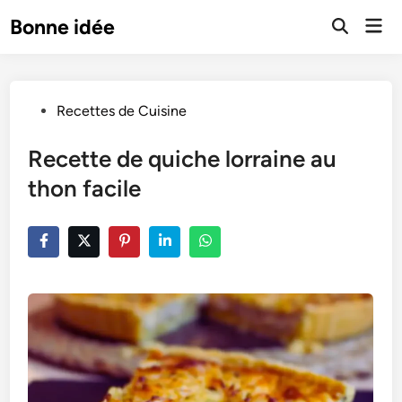
Skip
Mai
Bonne idée
to
Open
Men
Search
content
Posted
Recettes de Cuisine
in
Recette de quiche lorraine au
thon facile