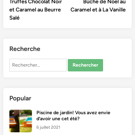
article:
artic
Truffes Chocolat Noir
Bûche de Noël au
de
et Caramel au Beurre
Caramel et à La Vanille
l’article
Salé
Recherche
Rechercher :
Popular
Piscine de jardin! Vous avez envie
d’avoir une cet été?
6 juillet 2021