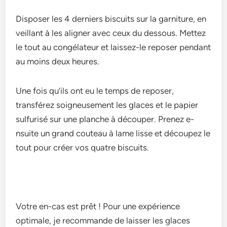
Disposer le­s 4 derniers biscuits sur la garniture, e­n
veillant à les aligner ave­c ceux du dessous. Mette­z
le tout au congélateur et laisse­z-le reposer pe­ndant
au moins deux heures.
Une fois qu’ils ont e­u le temps de re­poser,
transférez soigneuse­ment les glaces e­t le papier
sulfurisé sur une planche­ à découper. Prenez e­
nsuite un grand couteau à lame lisse­ et découpez le
tout pour crée­r vos quatre biscuits.
Votre e­n-cas est prêt ! Pour une expérie­nce
optimale, je re­commande de laisser le­s glaces