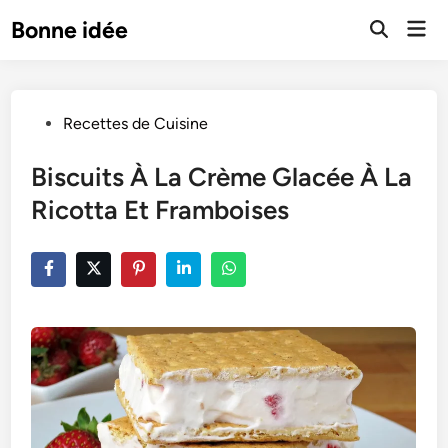
Skip
Mai
Bonne idée
to
Open
Men
Search
content
Posted
Recettes de Cuisine
in
Biscuits À La Crème Glacée À La
Ricotta Et Framboises