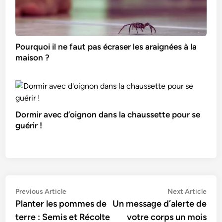
Pourquoi il ne faut pas écraser les araignées à la
maison ?
Dormir avec d’oignon dans la chaussette pour se
guérir !
Navigation
Previous
Nex
Previous Article
Next Article
article:
artic
Planter les pommes de
Un message d’alerte de
de
terre : Semis et Récolte
votre corps un mois