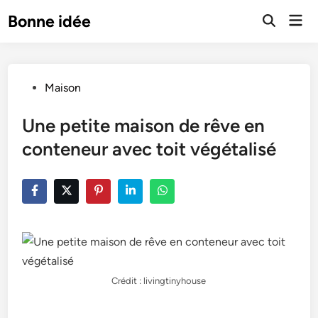
Skip
Mai
Bonne idée
to
Open
Men
Search
content
Posted
Maison
in
Une petite maison de rêve en
conteneur avec toit végétalisé
Crédit : livingtinyhouse