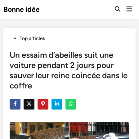
Skip
Mai
Bonne idée
to
Open
Men
Search
content
Posted
Top articles
in
Un essaim d’abeilles suit une
voiture pendant 2 jours pour
sauver leur reine coincée dans le
coffre