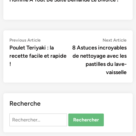
Navigation
Previous
Nex
Previous Article
Next Article
article:
artic
Poulet Teriyaki : la
8 Astuces incroyables
de
recette facile et rapide
de nettoyage avec les
l’article
!
pastilles du lave-
vaisselle
Recherche
Rechercher :