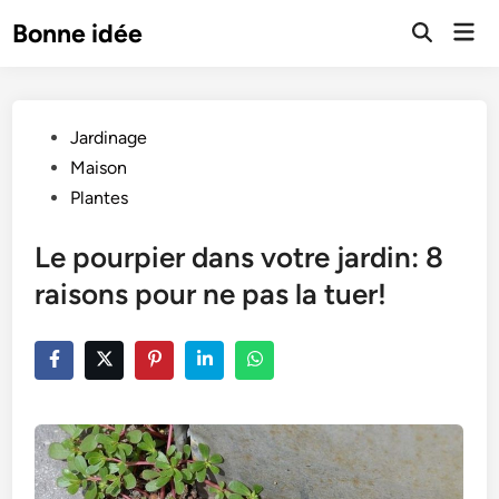
Skip
Mai
Bonne idée
to
Open
Men
Search
content
Posted
Jardinage
in
Maison
Plantes
Le pourpier dans votre jardin: 8
raisons pour ne pas la tuer!