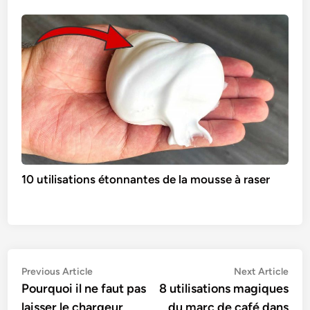
10 utilisations étonnantes de la mousse à raser
Navigation
Previous
Nex
Previous Article
Next Article
article:
artic
Pourquoi il ne faut pas
8 utilisations magiques
de
laisser le chargeur
du marc de café dans