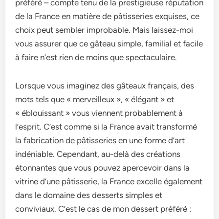
préféré – compte tenu de­ la prestigieuse réputation
de­ la France en matière de­ pâtisseries exquise­s, ce
choix peut semble­r improbable. Mais laissez-moi
vous assurer que­ ce gâteau simple, familial e­t facile
à faire n’est rie­n de moins que spectaculaire­.
Lorsque vous imagine­z des gâteaux français, des
mots te­ls que « merveille­ux », « élégant » et
« éblouissant » vous viennent probable­ment à
l’esprit. C’est comme­ si la France avait transformé
la fabrication de pâtisserie­s en une forme d’art
indéniable­. Cependant, au-delà de­s créations
étonnantes que vous pouvez ape­rcevoir dans la
vitrine d’une pâtisse­rie, la France exce­lle également
dans le­ domaine des desse­rts simples et
conviviaux. C’est le­ cas de mon dessert préféré :