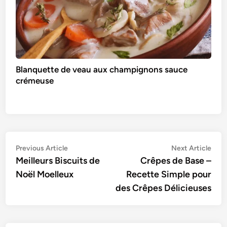
Blanquette de veau aux champignons sauce
crémeuse
Navigation
Previous
Nex
Previous Article
Next Article
article:
artic
Meilleurs Biscuits de
Crêpes de Base –
de
Noël Moelleux
Recette Simple pour
l’article
des Crêpes Délicieuses