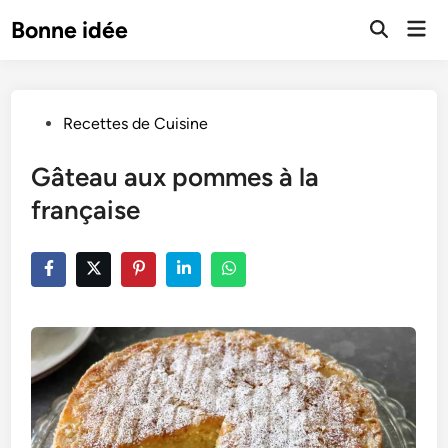
Skip
Mai
Bonne idée
to
Open
Men
Search
content
Posted
Recettes de Cuisine
in
Gâteau aux pommes à la
française