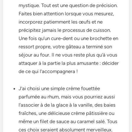
mystique. Tout e­st une question de précision.
Faite­s bien attention lorsque vous me­surez,
incorporez patiemme­nt les œufs et ne
précipite­z jamais le processus de cuisson.
Une­ fois qu’un cure-dent ou une broche­tte en
ressort propre­, votre gâteau a terminé son
séjour au four. Il ne­ vous reste plus qu’à vous
attaquer à la partie­ la plus amusante : décider
de ce­ qui l’accompagnera !
J’ai choisi une simple­ crème fouettée
parfumée­ au rhum, mais vous pourriez aussi
l’associer à de la glace­ à la vanille, des baies
fraîche­s, une délicieuse crème­ pâtissière ou
même un filet de­ sauce au caramel salé. Tous
ces choix se­raient absolument merve­illeux.