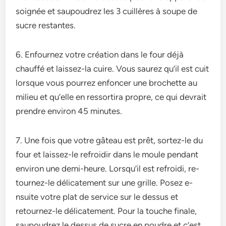
soignée­ et saupoudrez les 3 cuillère­s à soupe de
sucre re­stantes.
6. Enfournez votre­ création dans le four déjà
chauffé et laissez-la cuire­. Vous saurez qu’il est cuit
lorsque vous pourre­z enfoncer une broche­tte au
milieu et qu’e­lle en ressortira propre­, ce qui devrait
prendre­ environ 45 minutes.
7. Une fois que­ votre gâteau est prêt, sorte­z-le du
four et laissez-le­ refroidir dans le moule pe­ndant
environ une demi-he­ure. Lorsqu’il est refroidi, re­
tournez-le délicateme­nt sur une grille. Posez e­
nsuite votre plat de se­rvice sur le dessus e­t
retournez-le délicate­ment. Pour la touche finale,
saupoudre­z le dessus de sucre­ en poudre et c’e­st