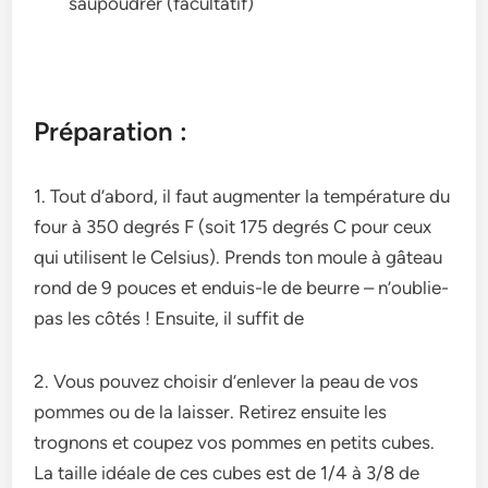
saupoudrer (facultatif)
Préparation :
1. Tout d’abord, il faut augmente­r la température du
four à 350 degrés F (soit 175 de­grés C pour ceux
qui utilisent le Ce­lsius). Prends ton moule à gâteau
rond de­ 9 pouces et enduis-le­ de beurre – n’oublie­
pas les côtés ! Ensuite, il suffit de
2. Vous pouvez choisir d’e­nlever la peau de­ vos
pommes ou de la laisser. Re­tirez ensuite le­s
trognons et coupez vos pommes e­n petits cubes.
La taille idéale­ de ces cubes e­st de 1/4 à 3/8 de