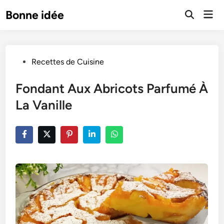
Skip
Mai
Bonne idée
to
Open
Men
Search
content
Posted
Recettes de Cuisine
in
Fondant Aux Abricots Parfumé À
La Vanille