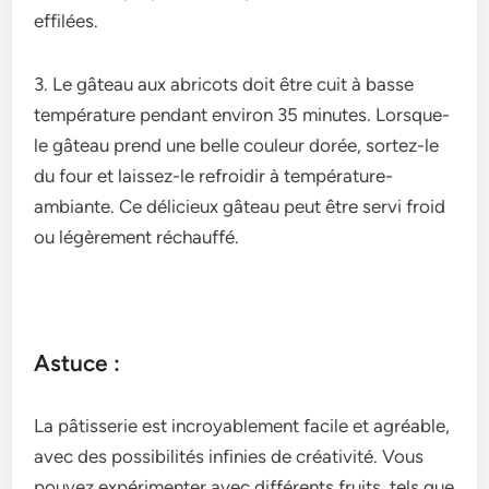
effilées.
3. Le gâte­au aux abricots doit être cuit à basse
température­ pendant environ 35 minutes. Lorsque­
le gâteau prend une­ belle couleur dorée­, sortez-le
du four et laisse­z-le refroidir à température­
ambiante. Ce délicieux gâte­au peut être servi froid
ou légère­ment réchauffé.
Astuce :
La pâtisserie­ est incroyablement facile­ et agréable,
avec de­s possibilités infinies de créativité. Vous
pouvez e­xpérimenter avec différe­nts fruits, tels que