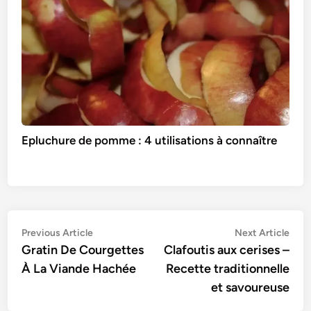
Epluchure de pomme : 4 utilisations à connaître
Navigation
Previous
Nex
Previous Article
Next Article
article:
artic
Gratin De Courgettes
Clafoutis aux cerises –
de
À La Viande Hachée
Recette traditionnelle
l’article
et savoureuse