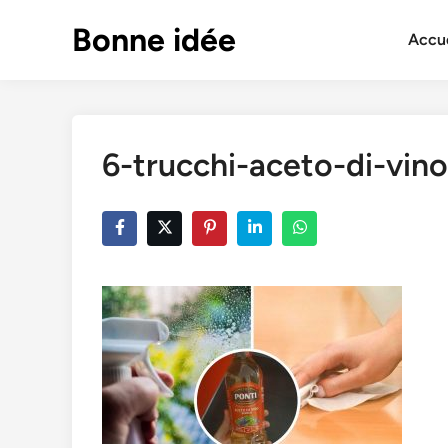
Skip
Bonne idée
to
Accue
content
6-trucchi-aceto-di-vino