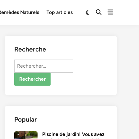
Open
Switch
Remèdes Naturels
Top articles
Open
to
menu
Search
dark
mode
Recherche
Rechercher :
Popular
Piscine de jardin! Vous avez