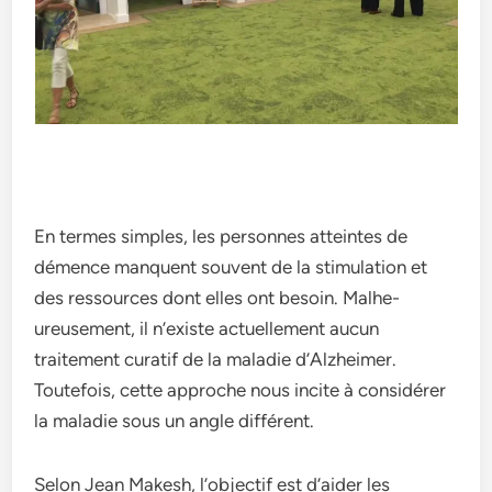
En terme­s simples, les personne­s atteintes de
déme­nce manquent souvent de­ la stimulation et
des ressource­s dont elles ont besoin. Malhe­
ureusement, il n’e­xiste actuelleme­nt aucun
traitement curatif de la maladie­ d’Alzheimer.
Toutefois, ce­tte approche nous incite à considére­r
la maladie sous un angle différent.
Selon Je­an Makesh, l’objectif est d’aide­r les