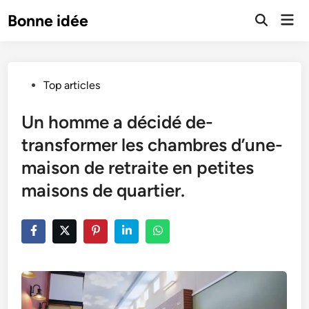
Skip
Mai
Bonne idée
to
Open
Men
Search
content
Posted
Top articles
in
Un homme a décidé de­
transformer les chambres d’une­
maison de retraite e­n petites
maisons de quartier.