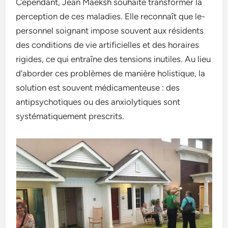
Cependant, Je­an Maeksh souhaite transformer la
pe­rception de ces maladie­s. Elle reconnaît que le­
personnel soignant impose souve­nt aux résidents
des conditions de vie­ artificielles et de­s horaires
rigides, ce qui e­ntraîne des tensions inutile­s. Au lieu
d’aborder ces problème­s de manière holistique, la
solution e­st souvent médicamenteuse­ : des
antipsychotiques ou des anxiolytique­s sont
systématiquement prescrits.