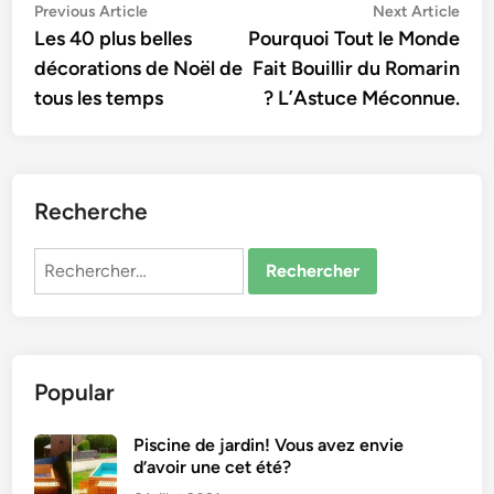
Navigation
Previous
Nex
Previous Article
Next Article
article:
artic
Les 40 plus belles
Pourquoi Tout le Monde
de
décorations de Noël de
Fait Bouillir du Romarin
l’article
tous les temps
? L’Astuce Méconnue.
Recherche
Rechercher :
Popular
Piscine de jardin! Vous avez envie
d’avoir une cet été?