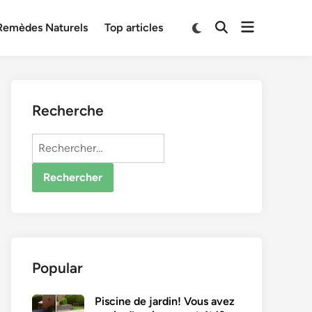
Open
Switch
Remèdes Naturels
Top articles
Open
to
menu
Search
dark
mode
Recherche
Rechercher :
Popular
Piscine de jardin! Vous avez