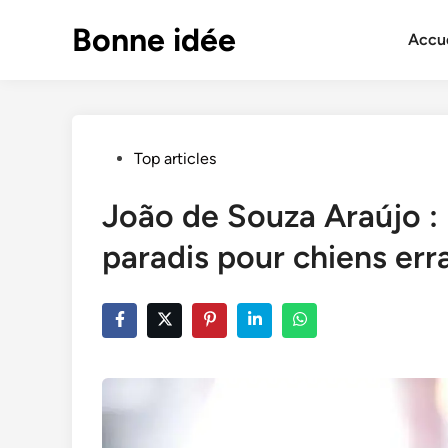
Skip
Bonne idée
to
Accue
content
Posted
Top articles
in
João de Souza Araújo :
paradis pour chiens err