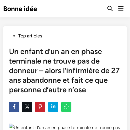
Skip
Mai
Bonne idée
to
Open
Men
Search
content
Posted
Top articles
in
Un enfant d’un an en phase
terminale ne trouve pas de
donneur – alors l’infirmière de 27
ans abandonne et fait ce que
personne d’autre n’ose