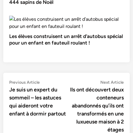
444 sapins de Noël
Les élèves construisent un arrêt d’autobus spécial
pour un enfant en fauteuil roulant !
Navigation
Previous
Nex
Previous Article
Next Article
article:
artic
Je suis un expert du
Ils ont découvert deux
de
sommeil – les astuces
conteneurs
l’article
qui aideront votre
abandonnés qu’ils ont
enfant à dormir partout
transformés en une
luxueuse maison à 2
étages