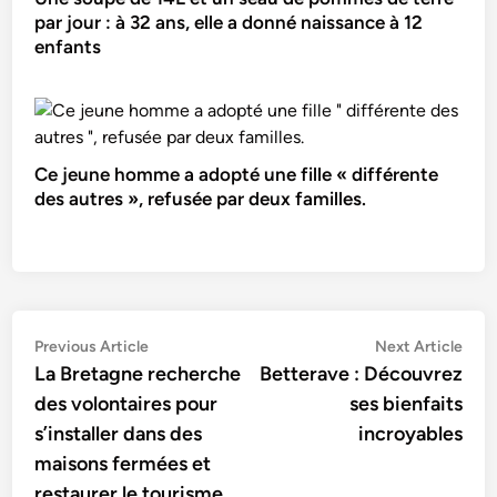
par jour : à 32 ans, elle a donné naissance à 12
enfants
Ce jeune homme a adopté une fille « différente
des autres », refusée par deux familles.
Navigation
Previous
Nex
Previous Article
Next Article
article:
artic
La Bretagne recherche
Betterave : Découvrez
de
des volontaires pour
ses bienfaits
l’article
s’installer dans des
incroyables
maisons fermées et
restaurer le tourisme