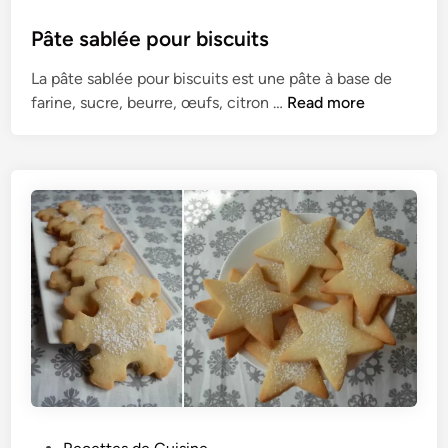
o
s
Pâte sablée pour biscuits
t
La pâte sablée pour biscuits est une pâte à base de
e
P
farine, sucre, beurre, œufs, citron …
Read more
d
â
i
t
n
e
s
a
b
l
é
e
p
o
u
r
b
P