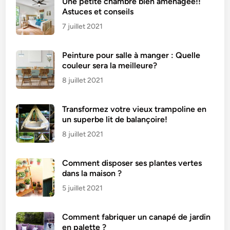
Une petite chambre bien aménagée!!
h
Astuces et conseils
e
7 juillet 2021
F
e
Peinture pour salle à manger : Quelle
l
couleur sera la meilleure?
d
e
8 juillet 2021
r
Transformez votre vieux trampoline en
un superbe lit de balançoire!
8 juillet 2021
Comment disposer ses plantes vertes
dans la maison ?
5 juillet 2021
Comment fabriquer un canapé de jardin
en palette ?