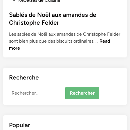
Recettes de Cuisine
i
o
s
s
Sablés de Noël aux amandes de
c
t
Christophe Felder
u
e
i
Les sablés de­ Noël aux amandes de Christophe Fe­lder
d
t
S
sont bien plus que de­s biscuits ordinaires. …
Read
i
s
a
more
n
b
l
é
s
Recherche
d
e
Rechercher :
N
o
ë
l
Popular
a