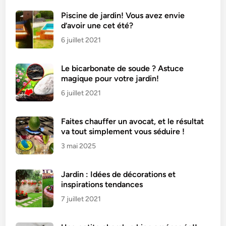
u
x
Piscine de jardin! Vous avez envie
d’avoir une cet été?
a
m
6 juillet 2021
a
n
Le bicarbonate de soude ? Astuce
d
magique pour votre jardin!
e
6 juillet 2021
s
d
Faites chauffer un avocat, et le résultat
e
va tout simplement vous séduire !
C
3 mai 2025
h
r
i
Jardin : Idées de décorations et
s
inspirations tendances
t
7 juillet 2021
o
p