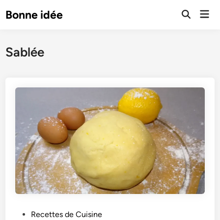
Skip
Mai
Bonne idée
to
Open
Men
Search
content
Sablée
P
Recettes de Cuisine