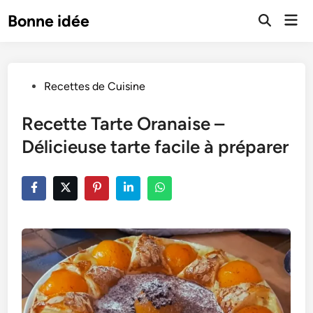
Skip
Mai
Bonne idée
to
Open
Men
Search
content
Posted
Recettes de Cuisine
in
Recette Tarte Oranaise –
Délicieuse tarte facile à préparer