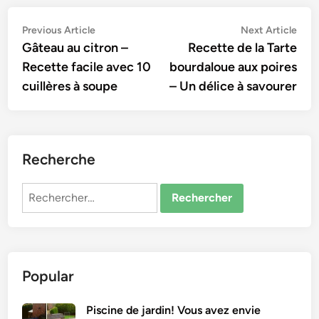
Navigation
Previous
Nex
Previous Article
Next Article
article:
artic
Gâteau au citron –
Recette de la Tarte
de
Recette facile avec 10
bourdaloue aux poires
l’article
cuillères à soupe
– Un délice à savourer
Recherche
Rechercher :
Popular
Piscine de jardin! Vous avez envie