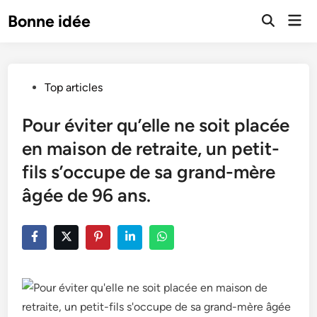
Skip
Mai
Bonne idée
to
Open
Men
Search
content
Posted
Top articles
in
Pour éviter qu’elle ne soit placée
en maison de retraite, un petit-
fils s’occupe de sa grand-mère
âgée de 96 ans.