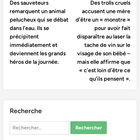
article:
artic
Des sauveteurs
Des trolls cruels
de
remarquent un animal
accusent une mère
l’article
pelucheux qui se débat
d’être un « monstre »
dans l’eau. Ils se
pour avoir fait
précipitent
disparaître au laser la
immédiatement et
tache de vin sur le
deviennent les grands
visage de son bébé –
héros de la journée.
mais elle affirme que
« c’est loin d’être ce
qu’ils pensent ».
Recherche
Rechercher :