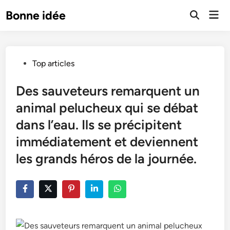
Skip
Mai
Bonne idée
to
Open
Men
Search
content
Posted
Top articles
in
Des sauveteurs remarquent un
animal pelucheux qui se débat
dans l’eau. Ils se précipitent
immédiatement et deviennent
les grands héros de la journée.