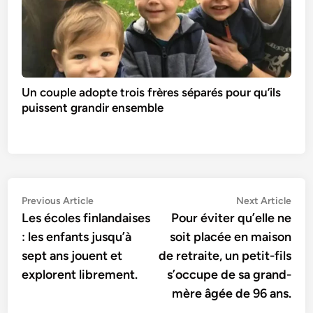
Un couple adopte trois frères séparés pour qu’ils
puissent grandir ensemble
Navigation
Previous
Nex
Previous Article
Next Article
article:
artic
Les écoles finlandaises
Pour éviter qu’elle ne
de
: les enfants jusqu’à
soit placée en maison
l’article
sept ans jouent et
de retraite, un petit-fils
explorent librement.
s’occupe de sa grand-
mère âgée de 96 ans.