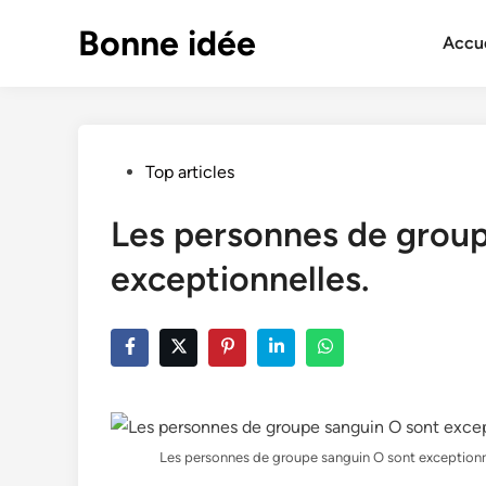
Skip
Bonne idée
to
Accue
content
Posted
Top articles
in
Les personnes de group
exceptionnelles.
Les personnes de groupe sanguin O sont exceptionn