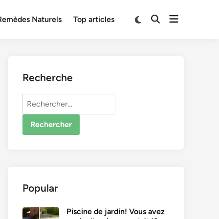
Open
Switch
Remèdes Naturels
Top articles
Open
to
menu
Search
dark
mode
Recherche
Rechercher :
Popular
Piscine de jardin! Vous avez