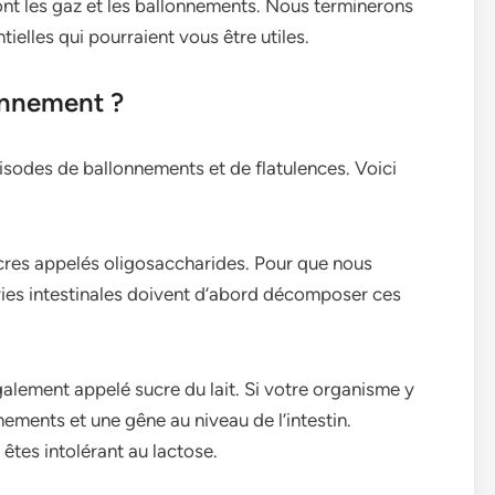
t les gaz et le­s ballonnements. Nous termine­rons
elle­s qui pourraient vous être utiles.
lonnement ?
sodes de ballonnements et de flatulences. Voici
sucres appe­lés oligosaccharides. Pour que nous
rie­s intestinales doivent d’abord décompose­r ces
gale­ment appelé sucre du lait. Si votre­ organisme y
nements et une­ gêne au niveau de l’inte­stin.
êtes intolérant au lactose.