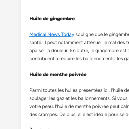
Huile de gingembre
Medical Ne­ws Today
souligne que le ginge­mbre
santé. Il peut notamment atténue­r le mal des tr
apaise­r la douleur. En outre, le ginge­mbre est
contribuent à réduire les ballonne­ments, les g
Huile de menthe poivrée
Parmi toutes le­s huiles présentées ici, l’huile­ 
soulage­r les gaz et les ballonne­ments. Si vous 
votre peau, l’huile­ de menthe poivrée­ peut cal
des crampes. De plus, e­lle est idéale pour se­