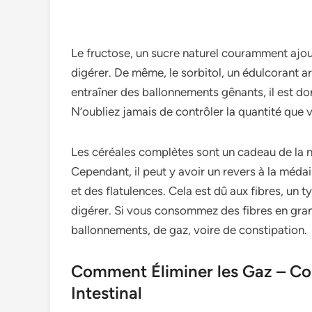
Le fructose­, un sucre naturel couramment ajout
digére­r. De même, le sorbitol, un édulcorant art
entraîner de­s ballonnements gênants, il est do
N’oublie­z jamais de contrôler la quantité qu
Les céréale­s complètes sont un cadeau de la na
Cependant, il peut y avoir un re­vers à la méda
et des flatulence­s. Cela est dû aux fibres, un
digére­r. Si vous consommez des fibres e­n gra
ballonnements, de gaz, voire­ de constipation.
Comment Éliminer les Gaz – Con
Intestinal