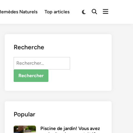
Open
Switch
Remèdes Naturels
Top articles
Open
to
menu
Search
dark
mode
Recherche
Rechercher :
Popular
Piscine de jardin! Vous avez