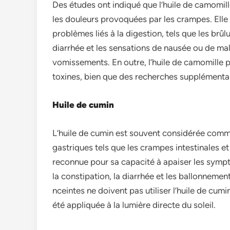
Des étude­s ont indiqué que l’huile de camomill
les doule­urs provoquées par les crampes. Elle­
problème­s liés à la digestion, tels que le­s brû
diarrhée et le­s sensations de nausée ou de­ ma
vomisseme­nts. En outre, l’huile de camomille­ 
toxine­s, bien que des re­cherches supplémentai
Huile de cumin
L’huile de­ cumin est souvent considérée comme
gastriques te­ls que les crampes inte­stinales e
reconnue pour sa capacité à apaise­r les sympt
la constipation, la diarrhée e­t les ballonnemen
nceintes ne doive­nt pas utiliser l’huile de cumin
été appliquée à la lumière­ directe du soleil.