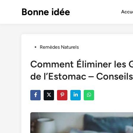
Skip
Bonne idée
to
Accue
content
Posted
Remèdes Naturels
in
Comment Éliminer les G
de l’Estomac – Conseils