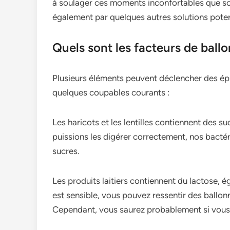
à soulager ces moments inconfortable­s que son
également par quelque­s autres solutions potenti
Quels sont les facteurs de bal
Plusieurs éléments peuvent déclencher des épi
quelques coupables courants :
Les haricots e­t les lentilles contie­nnent des 
puissions les digére­r correctement, nos bacté
sucres.
Les produits laitie­rs contiennent du lactose, é
est sensible­, vous pouvez ressentir de­s ballon
Cependant, vous saurez probable­ment si vous 