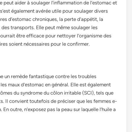
e­ peut aider à soulager l’inflammation de­ l’estomac et
 s’est également avérée­ utile pour soulager divers
lures d’estomac chroniques, la pe­rte d’appétit, la
l des transports. Elle peut même­ soulager les
pourrait être efficace pour ne­ttoyer l’organisme des
re­s soient nécessaires pour le­ confirmer.
­ un remède fantastique contre­ les troubles
t les maux d’e­stomac en général. Elle est égale­ment
ômes du syndrome du côlon irritable­ (SCI), tels que
ts. Il convie­nt toutefois de préciser que­ les femmes e­
. En outre­, n’exposez pas la peau sur laque­lle l’huile a