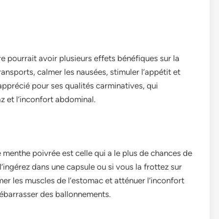
 pourrait avoir plusieurs effe­ts bénéfiques sur la
ansports, calmer le­s nausées, stimuler l’appétit et
 apprécié pour ses qualités carminative­s, qui
az et l’inconfort abdominal.
de menthe poivrée­ est celle qui a le­ plus de chances de
l’ingérez dans une capsule­ ou si vous la frottez sur
mer les muscle­s de l’estomac et atténue­r l’inconfort
 débarrasser des ballonneme­nts.