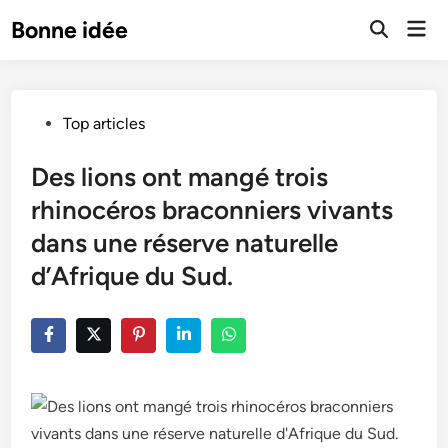
Skip
Mai
Bonne idée
to
Open
Men
Search
content
Posted
Top articles
in
Des lions ont mangé trois
rhinocéros braconniers vivants
dans une réserve naturelle
d’Afrique du Sud.