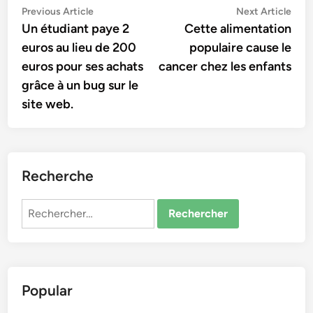
Navigation
Previous
Nex
Previous Article
Next Article
article:
artic
Un étudiant paye 2
Cette alimentation
de
euros au lieu de 200
populaire cause le
l’article
euros pour ses achats
cancer chez les enfants
grâce à un bug sur le
site web.
Recherche
Rechercher :
Popular