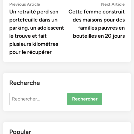
Navigation
Previous
Nex
Previous Article
Next Article
article:
artic
Un retraité perd son
Cette femme construit
de
portefeuille dans un
des maisons pour des
l’article
parking, un adolescent
familles pauvres en
le trouve et fait
bouteilles en 20 jours
plusieurs kilomètres
pour le récupérer
Recherche
Rechercher :
Popular