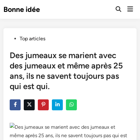
Skip
Mai
Bonne idée
to
Open
Men
Search
content
Posted
Top articles
in
Des jumeaux se marient avec
des jumeaux et même après 25
ans, ils ne savent toujours pas
qui est qui.