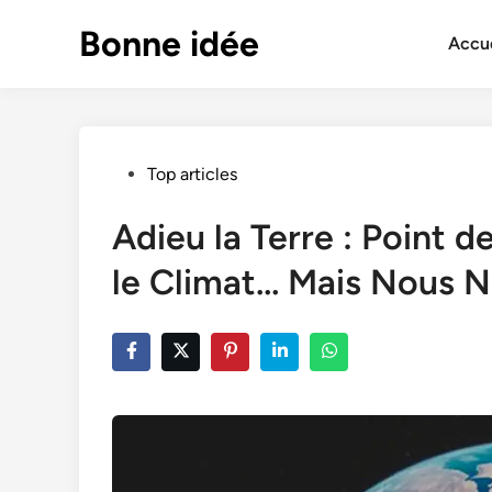
Skip
Bonne idée
to
Accue
content
Posted
Top articles
in
Adieu la Terre : Point 
le Climat… Mais Nous N