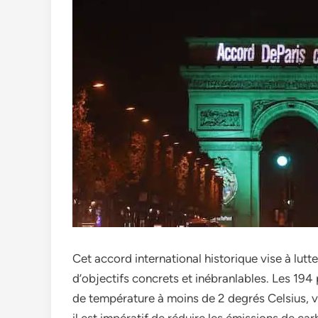
Cet accord international historique vise à lut
d’objectifs concrets et inébranlables. Les 194 
de température à moins de 2 degrés Celsius, vo