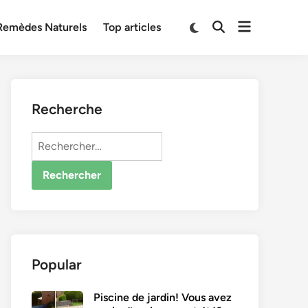
Open
Switch
Remèdes Naturels
Top articles
Open
to
menu
Search
dark
mode
Recherche
Rechercher :
Popular
Piscine de jardin! Vous avez