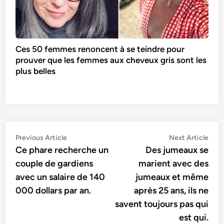
Ces 50 femmes renoncent à se teindre pour
prouver que les femmes aux cheveux gris sont les
plus belles
Navigation
Previous
Nex
Previous Article
Next Article
article:
artic
Ce phare recherche un
Des jumeaux se
de
couple de gardiens
marient avec des
l’article
avec un salaire de 140
jumeaux et même
000 dollars par an.
après 25 ans, ils ne
savent toujours pas qui
est qui.