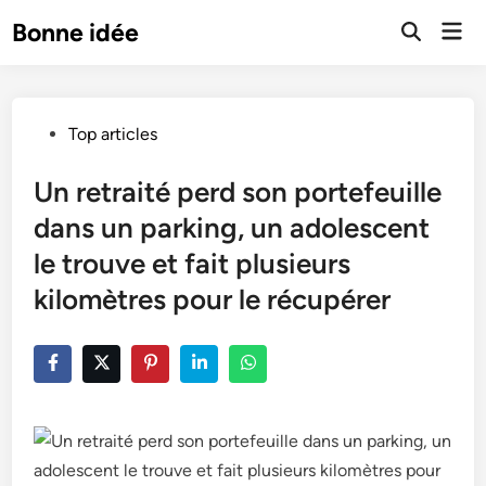
Skip
Mai
Bonne idée
to
Open
Men
Search
content
Posted
Top articles
in
Un retraité perd son portefeuille
dans un parking, un adolescent
le trouve et fait plusieurs
kilomètres pour le récupérer