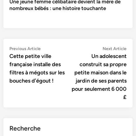
Une jeune femme célibataire devient la mère de
nombreux bébés : une histoire touchante
Navigation
Previous
Nex
Previous Article
Next Article
article:
artic
Cette petite ville
Un adolescent
de
française installe des
construit sa propre
l’article
filtres à mégots sur les
petite maison dans le
bouches d’égout !
jardin de ses parents
pour seulement 6 000
£
Recherche