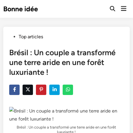
Skip
Mai
Bonne idée
to
Open
Men
Search
content
Posted
Top articles
in
Brésil : Un couple a transformé
une terre aride en une forêt
luxuriante !
Brésil : Un couple a transformé une terre aride en une forêt
luxuriante !