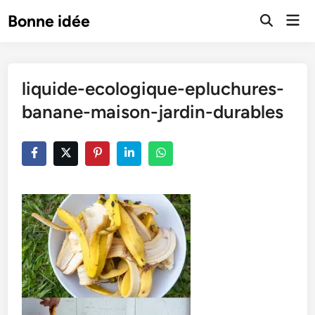
Skip
Mai
Bonne idée
to
Open
Men
Search
content
liquide-ecologique-epluchures-
banane-maison-jardin-durables