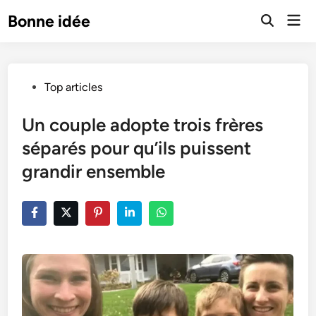
Skip
Mai
Bonne idée
to
Open
Men
Search
content
Posted
Top articles
in
Un couple adopte trois frères
séparés pour qu’ils puissent
grandir ensemble