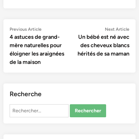
Navigation
Previous
Nex
Previous Article
Next Article
article:
artic
4 astuces de grand-
Un bébé est né avec
de
mère naturelles pour
des cheveux blancs
l’article
éloigner les araignées
hérités de sa maman
de la maison
Recherche
Rechercher :