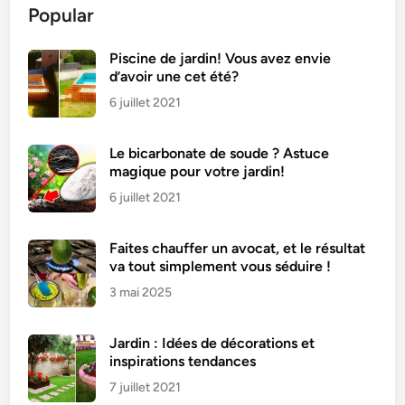
Popular
e
n
n
Piscine de jardin! Vous avez envie
d’avoir une cet été?
e
r
6 juillet 2021
e
c
Le bicarbonate de soude ? Astuce
e
magique pour votre jardin!
t
6 juillet 2021
t
e
Faites chauffer un avocat, et le résultat
t
va tout simplement vous séduire !
r
3 mai 2025
a
d
i
Jardin : Idées de décorations et
t
inspirations tendances
i
7 juillet 2021
o