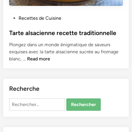
P
Recettes de Cuisine
o
s
Tarte alsacienne recette traditionnelle
t
Plongez dans un monde énigmatique de saveurs
e
exquises avec la tarte alsacienne sucrée au fromage
d
T
blanc, …
Read more
i
a
n
r
t
e
Recherche
a
l
Rechercher :
s
a
c
i