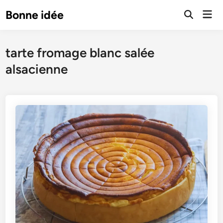
Skip
Mai
Bonne idée
to
Open
Men
Search
content
tarte fromage blanc salée
alsacienne