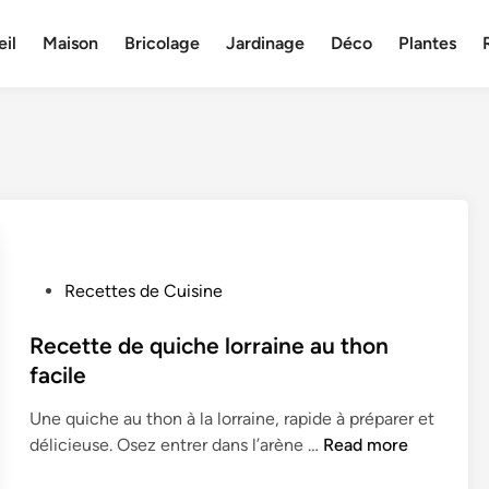
il
Maison
Bricolage
Jardinage
Déco
Plantes
P
Recettes de Cuisine
o
s
Recette de quiche lorraine au thon
t
facile
e
Une quiche au thon à la lorraine, rapide à préparer et
d
R
délicieuse. Osez entrer dans l’arène …
Read more
i
e
n