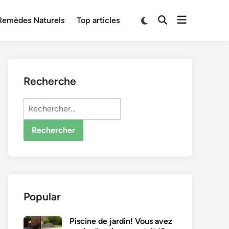
Open
Switch
Remèdes Naturels
Top articles
Open
to
menu
Search
dark
mode
Recherche
Rechercher :
Popular
Piscine de jardin! Vous avez