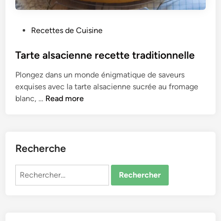
P
Recettes de Cuisine
o
s
Tarte alsacienne recette traditionnelle
t
Plongez dans un monde énigmatique de saveurs
e
exquises avec la tarte alsacienne sucrée au fromage
d
T
blanc, …
Read more
i
a
n
r
t
e
Recherche
a
l
Rechercher :
s
a
c
i