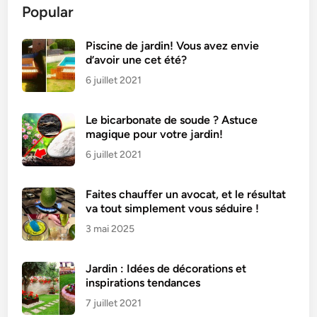
Popular
e
n
n
Piscine de jardin! Vous avez envie
d’avoir une cet été?
e
r
6 juillet 2021
e
c
Le bicarbonate de soude ? Astuce
e
magique pour votre jardin!
t
6 juillet 2021
t
e
Faites chauffer un avocat, et le résultat
t
va tout simplement vous séduire !
r
3 mai 2025
a
d
i
Jardin : Idées de décorations et
t
inspirations tendances
i
7 juillet 2021
o