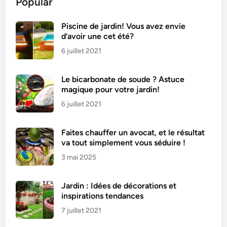
Popular
é
c
u
Piscine de jardin! Vous avez envie
d’avoir une cet été?
r
e
6 juillet 2021
u
i
Le bicarbonate de soude ? Astuce
l
magique pour votre jardin!
g
6 juillet 2021
é
a
Faites chauffer un avocat, et le résultat
n
va tout simplement vous séduire !
t
3 mai 2025
i
n
d
Jardin : Idées de décorations et
i
inspirations tendances
e
7 juillet 2021
n