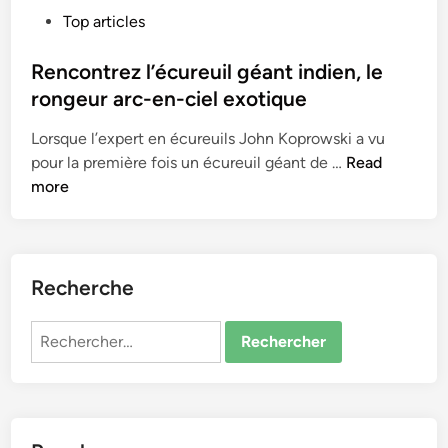
P
Top articles
o
s
Rencontrez l’écureuil géant indien, le
t
rongeur arc-en-ciel exotique
e
Lorsque l’expert en écureuils John Koprowski a vu
d
R
pour la première fois un écureuil géant de …
Read
i
e
more
n
n
c
o
n
Recherche
t
r
Rechercher :
e
z
l
’