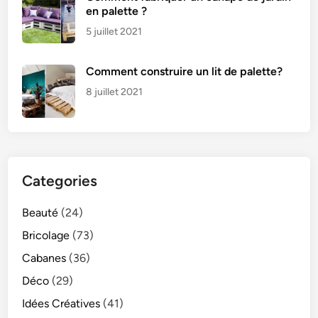
en palette ?
e
l
5 juillet 2021
e
x
Comment construire un lit de palette?
o
8 juillet 2021
t
i
q
u
e
Categories
Beauté
(24)
Bricolage
(73)
Cabanes
(36)
Déco
(29)
Idées Créatives
(41)