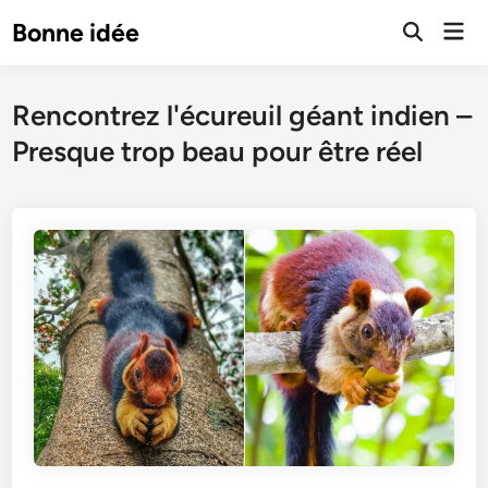
Skip
Mai
Bonne idée
to
Open
Men
Search
content
Rencontrez l'écureuil géant indien –
Presque trop beau pour être réel