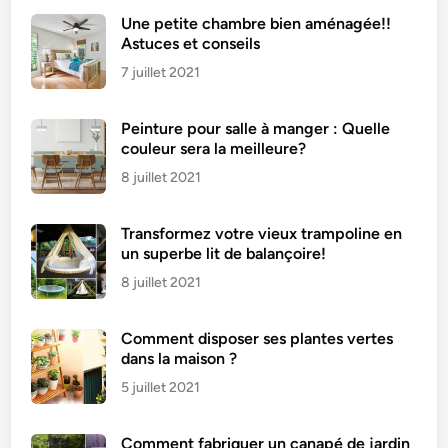
,
Une petite chambre bien aménagée!!
l
Astuces et conseils
e
7 juillet 2021
r
o
Peinture pour salle à manger : Quelle
n
couleur sera la meilleure?
g
e
8 juillet 2021
u
r
Transformez votre vieux trampoline en
a
un superbe lit de balançoire!
r
8 juillet 2021
c
-
Comment disposer ses plantes vertes
e
dans la maison ?
n
5 juillet 2021
-
c
i
Comment fabriquer un canapé de jardin