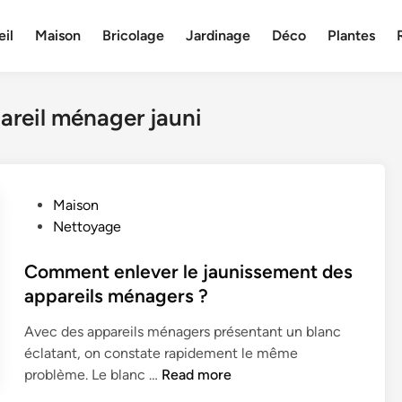
il
Maison
Bricolage
Jardinage
Déco
Plantes
areil ménager jauni
P
Maison
o
Nettoyage
s
t
Comment enlever le jaunissement des
e
appareils ménagers ?
d
Avec des appareils ménagers présentant un blanc
i
éclatant, on constate rapidement le même
n
C
problème. Le blanc …
Read more
o