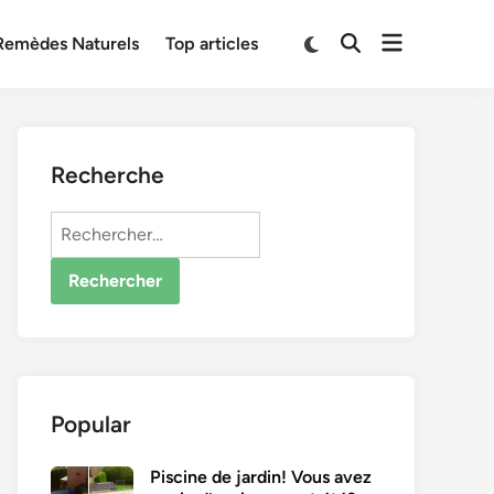
Open
Switch
Remèdes Naturels
Top articles
Open
to
menu
Search
dark
mode
Recherche
Rechercher :
Popular
Piscine de jardin! Vous avez