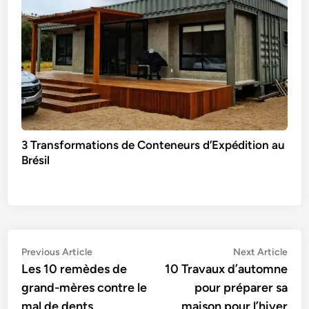
3 Transformations de Conteneurs d’Expédition au
Brésil
Navigation
Previous
Nex
Previous Article
Next Article
article:
artic
Les 10 remèdes de
10 Travaux d’automne
de
grand-mères contre le
pour préparer sa
l’article
mal de dents
maison pour l’hiver