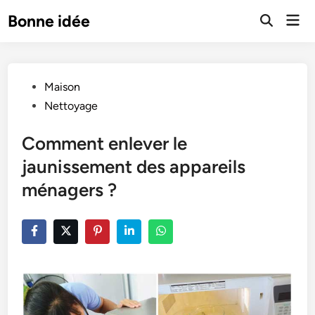
Skip
Mai
Bonne idée
to
Open
Men
Search
content
Posted
Maison
in
Nettoyage
Comment enlever le
jaunissement des appareils
ménagers ?