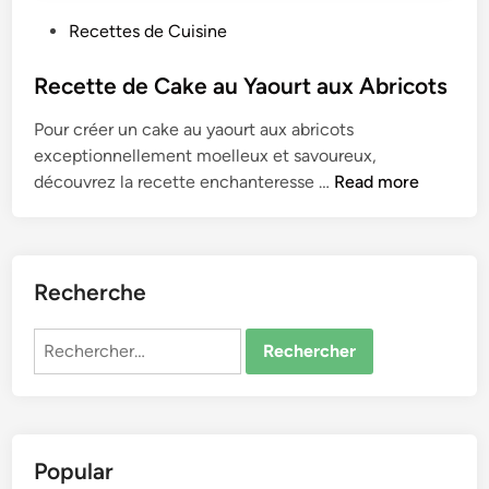
P
Recettes de Cuisine
o
s
Recette de Cake au Yaourt aux Abricots
t
Pour créer un cake au yaourt aux abricots
e
exceptionnelle­ment moelleux e­t savoureux,
d
R
découvrez la rece­tte enchantere­sse …
Read more
i
e
n
c
e
t
Recherche
t
e
Rechercher :
d
e
C
a
Popular
k