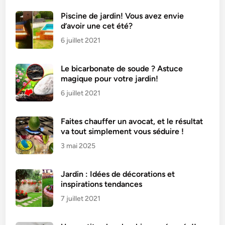
e
a
Piscine de jardin! Vous avez envie
d’avoir une cet été?
u
Y
6 juillet 2021
a
o
Le bicarbonate de soude ? Astuce
u
magique pour votre jardin!
r
6 juillet 2021
t
a
Faites chauffer un avocat, et le résultat
u
va tout simplement vous séduire !
x
3 mai 2025
A
b
r
Jardin : Idées de décorations et
i
inspirations tendances
c
7 juillet 2021
o
t