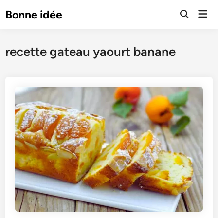
Skip
Mai
Bonne idée
to
Open
Men
Search
content
recette gateau yaourt banane