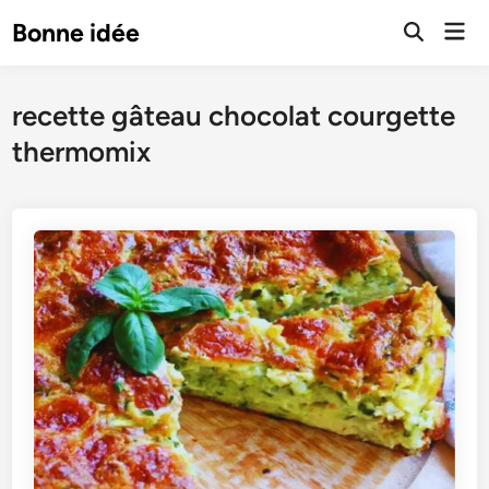
Skip
Mai
Bonne idée
to
Open
Men
Search
content
recette gâteau chocolat courgette
thermomix