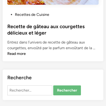
P
Recettes de Cuisine
o
s
Recette de gâteau aux courgettes
t
délicieux et léger
e
Entrez dans l’univers de recette de gâteau aux
d
R
courgettes, envoûté par le parfum envoûtant de la …
i
e
Read more
n
c
e
t
t
Recherche
e
d
Rechercher :
e
g
â