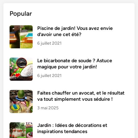
t
Popular
e
a
u
Piscine de jardin! Vous avez envie
d’avoir une cet été?
a
u
6 juillet 2021
x
c
Le bicarbonate de soude ? Astuce
o
magique pour votre jardin!
u
6 juillet 2021
r
g
Faites chauffer un avocat, et le résultat
e
va tout simplement vous séduire !
t
3 mai 2025
t
e
s
Jardin : Idées de décorations et
d
inspirations tendances