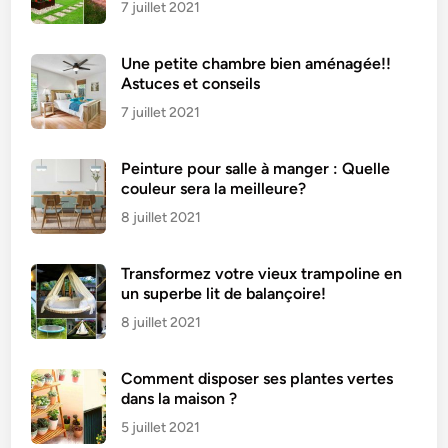
é
7 juillet 2021
l
i
Une petite chambre bien aménagée!!
c
Astuces et conseils
i
7 juillet 2021
e
u
Peinture pour salle à manger : Quelle
x
couleur sera la meilleure?
e
t
8 juillet 2021
l
é
Transformez votre vieux trampoline en
g
un superbe lit de balançoire!
e
8 juillet 2021
r
Comment disposer ses plantes vertes
dans la maison ?
5 juillet 2021