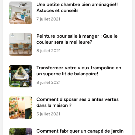
s
Une petite chambre bien aménagée!!
o
Astuces et conseils
n
7 juillet 2021
s
p
Peinture pour salle à manger : Quelle
o
couleur sera la meilleure?
u
r
8 juillet 2021
n
e
Transformez votre vieux trampoline en
p
un superbe lit de balançoire!
a
8 juillet 2021
s
l
Comment disposer ses plantes vertes
a
dans la maison ?
t
5 juillet 2021
u
e
r
Comment fabriquer un canapé de jardin