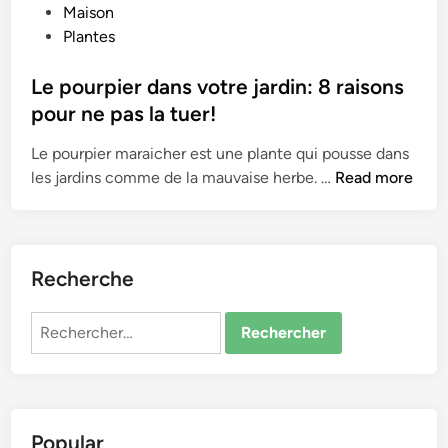
o
Maison
s
Plantes
t
e
Le pourpier dans votre jardin: 8 raisons
d
pour ne pas la tuer!
i
Le pourpier maraicher est une plante qui pousse dans
n
L
les jardins comme de la mauvaise herbe. …
Read more
e
p
o
u
Recherche
r
p
Rechercher :
i
e
r
d
Popular
a