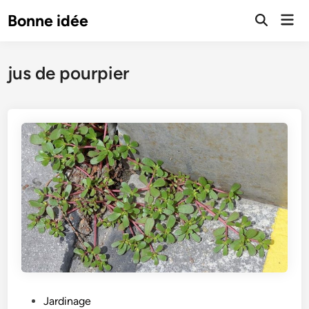
Skip
Mai
Bonne idée
to
Open
Men
Search
content
jus de pourpier
P
Jardinage