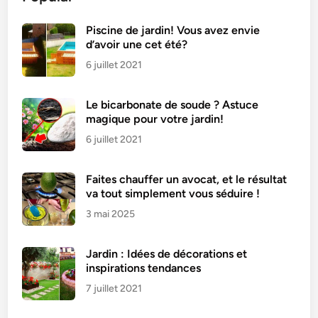
n
s
Piscine de jardin! Vous avez envie
d’avoir une cet été?
v
o
6 juillet 2021
t
r
Le bicarbonate de soude ? Astuce
e
magique pour votre jardin!
j
6 juillet 2021
a
r
Faites chauffer un avocat, et le résultat
d
va tout simplement vous séduire !
i
3 mai 2025
n
:
8
Jardin : Idées de décorations et
r
inspirations tendances
a
7 juillet 2021
i