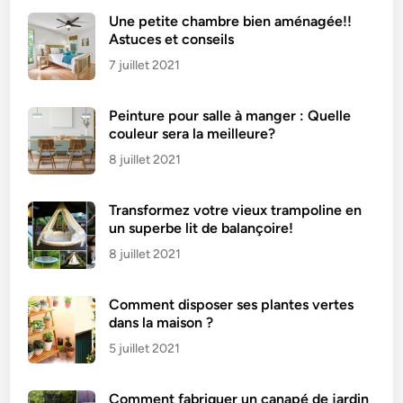
b
Une petite chambre bien aménagée!!
é
Astuces et conseils
b
7 juillet 2021
é
s
Peinture pour salle à manger : Quelle
,
couleur sera la meilleure?
e
l
8 juillet 2021
l
e
Transformez votre vieux trampoline en
v
un superbe lit de balançoire!
e
8 juillet 2021
u
t
Comment disposer ses plantes vertes
e
dans la maison ?
n
5 juillet 2021
a
v
o
Comment fabriquer un canapé de jardin