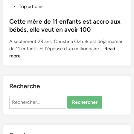
P
Top articles
o
s
Cette mère de 11 enfants est accro aux
t
bébés, elle veut en avoir 100
e
A seulement 23 ans, Christina Ozturk est déjà maman
d
C
de 11 enfants. Et l’épouse d’un millionnaire …
Read
i
e
more
n
t
t
e
m
Recherche
è
r
Rechercher :
e
d
e
1