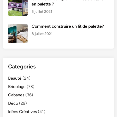
en palette ?
i
r
5 juillet 2021
1
0
Comment construire un lit de palette?
0
8 juillet 2021
Categories
Beauté
(24)
Bricolage
(73)
Cabanes
(36)
Déco
(29)
Idées Créatives
(41)