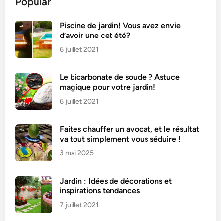
Popular
1
e
n
Piscine de jardin! Vous avez envie
d’avoir une cet été?
f
a
6 juillet 2021
n
t
Le bicarbonate de soude ? Astuce
s
magique pour votre jardin!
e
6 juillet 2021
s
t
Faites chauffer un avocat, et le résultat
a
va tout simplement vous séduire !
c
3 mai 2025
c
r
o
Jardin : Idées de décorations et
a
inspirations tendances
u
7 juillet 2021
x