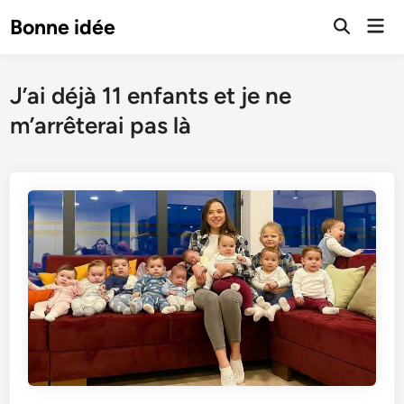
Skip
Mai
Bonne idée
to
Open
Men
Search
content
J’ai déjà 11 enfants et je ne
m’arrêterai pas là