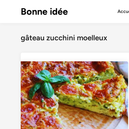
Skip
Bonne idée
to
Accue
content
gâteau zucchini moelleux