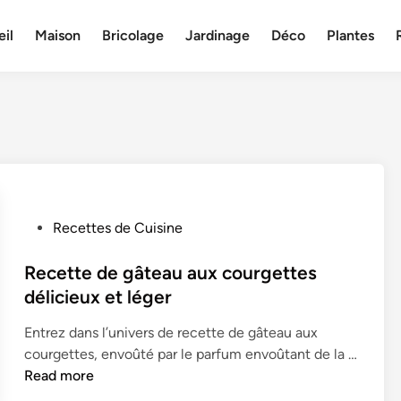
il
Maison
Bricolage
Jardinage
Déco
Plantes
P
Recettes de Cuisine
o
s
Recette de gâteau aux courgettes
t
délicieux et léger
e
Entrez dans l’univers de recette de gâteau aux
d
courgettes, envoûté par le parfum envoûtant de la …
i
R
Read more
n
e