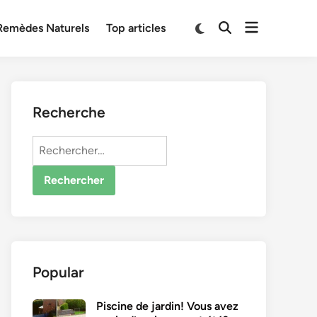
Open
Switch
Remèdes Naturels
Top articles
Open
to
menu
Search
dark
mode
Recherche
Rechercher :
Popular
Piscine de jardin! Vous avez