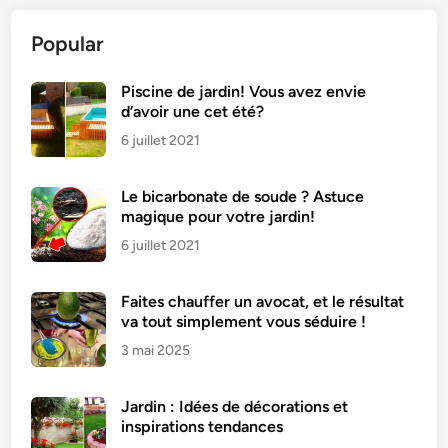
t
Popular
e
a
u
Piscine de jardin! Vous avez envie
d’avoir une cet été?
a
u
6 juillet 2021
x
c
Le bicarbonate de soude ? Astuce
o
magique pour votre jardin!
u
6 juillet 2021
r
g
Faites chauffer un avocat, et le résultat
e
va tout simplement vous séduire !
t
3 mai 2025
t
e
s
Jardin : Idées de décorations et
d
inspirations tendances