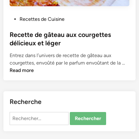
P
Recettes de Cuisine
o
s
Recette de gâteau aux courgettes
t
délicieux et léger
e
Entrez dans l’univers de recette de gâteau aux
d
R
courgettes, envoûté par le parfum envoûtant de la …
i
e
Read more
n
c
e
t
t
Recherche
e
d
Rechercher :
e
g
â