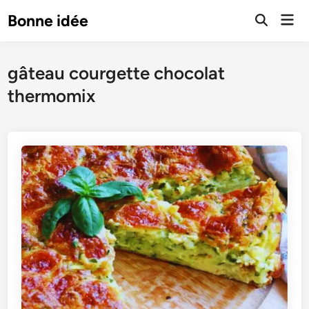
Skip
Mai
Bonne idée
to
Open
Men
Search
content
gâteau courgette chocolat
thermomix