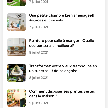
é
7 juillet 2021
l
i
Une petite chambre bien aménagée!!
c
Astuces et conseils
i
7 juillet 2021
e
u
Peinture pour salle à manger : Quelle
x
couleur sera la meilleure?
e
t
8 juillet 2021
l
é
Transformez votre vieux trampoline en
g
un superbe lit de balançoire!
e
8 juillet 2021
r
Comment disposer ses plantes vertes
dans la maison ?
5 juillet 2021