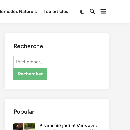
Open
Switch
Remèdes Naturels
Top articles
Open
to
menu
Search
dark
mode
Recherche
Rechercher :
Popular
Piscine de jardin! Vous avez