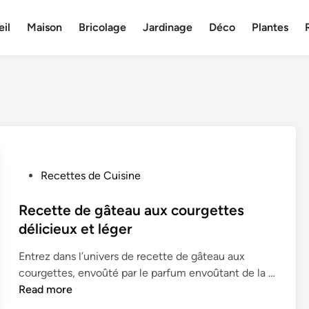
il
Maison
Bricolage
Jardinage
Déco
Plantes
P
Recettes de Cuisine
o
s
Recette de gâteau aux courgettes
t
délicieux et léger
e
Entrez dans l’univers de recette de gâteau aux
d
courgettes, envoûté par le parfum envoûtant de la …
i
R
Read more
n
e