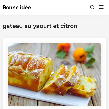
Skip
Mai
Bonne idée
to
Open
Men
Search
content
gateau au yaourt et citron