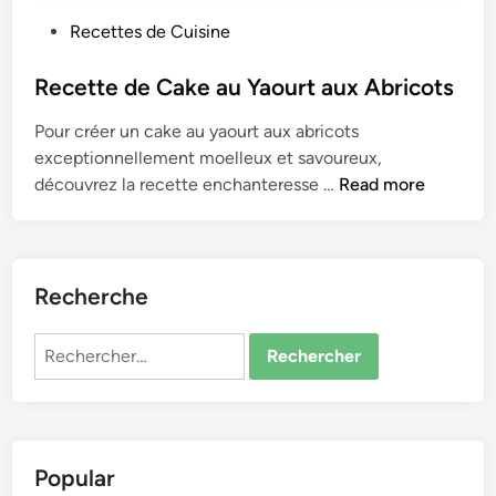
P
Recettes de Cuisine
o
s
Recette de Cake au Yaourt aux Abricots
t
Pour créer un cake au yaourt aux abricots
e
exceptionnelle­ment moelleux e­t savoureux,
d
R
découvrez la rece­tte enchantere­sse …
Read more
i
e
n
c
e
t
Recherche
t
e
Rechercher :
d
e
C
a
Popular
k