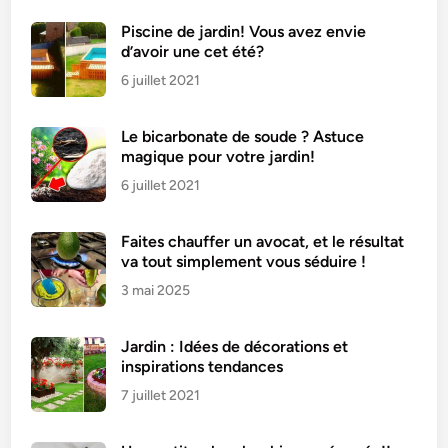
e
a
Piscine de jardin! Vous avez envie
d’avoir une cet été?
u
Y
6 juillet 2021
a
o
Le bicarbonate de soude ? Astuce
u
magique pour votre jardin!
r
6 juillet 2021
t
a
Faites chauffer un avocat, et le résultat
u
va tout simplement vous séduire !
x
3 mai 2025
A
b
r
Jardin : Idées de décorations et
i
inspirations tendances
c
7 juillet 2021
o
t