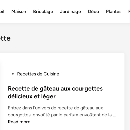
il
Maison
Bricolage
Jardinage
Déco
Plantes
tte
P
Recettes de Cuisine
o
s
Recette de gâteau aux courgettes
t
délicieux et léger
e
Entrez dans l’univers de recette de gâteau aux
d
courgettes, envoûté par le parfum envoûtant de la …
i
R
Read more
n
e