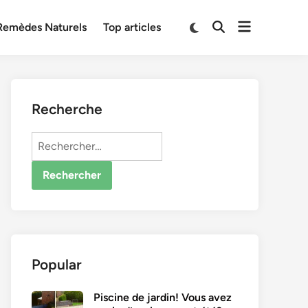
Open
Switch
Remèdes Naturels
Top articles
Open
to
menu
Search
dark
mode
Recherche
Rechercher :
Popular
Piscine de jardin! Vous avez