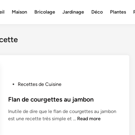
il
Maison
Bricolage
Jardinage
Déco
Plantes
cette
P
Recettes de Cuisine
o
s
Flan de courgettes au jambon
t
Inutile de dire que le flan de courgettes au jambon
e
F
est une recette très simple et …
Read more
d
l
i
a
n