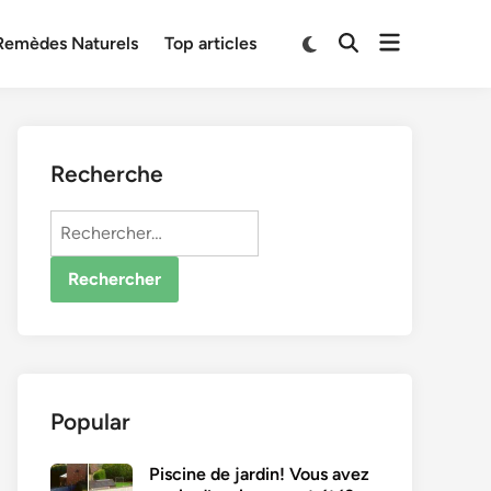
Open
Switch
Remèdes Naturels
Top articles
Open
to
menu
Search
dark
mode
Recherche
Rechercher :
Popular
Piscine de jardin! Vous avez