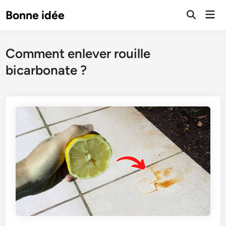
Skip
Mai
Bonne idée
to
Open
Men
Search
content
Comment enlever rouille
bicarbonate ?