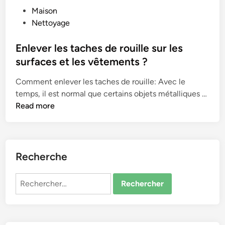
P
Maison
o
Nettoyage
s
t
Enlever les taches de rouille sur les
e
surfaces et les vêtements ?
d
Comment enlever les taches de rouille: Avec le
i
E
temps, il est normal que certains objets métalliques …
n
n
Read more
l
e
v
e
Recherche
r
l
Rechercher :
e
s
t