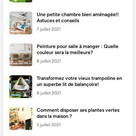
s
s
Une petite chambre bien aménagée!!
u
Astuces et conseils
r
7 juillet 2021
f
a
Peinture pour salle à manger : Quelle
c
couleur sera la meilleure?
e
s
8 juillet 2021
e
t
Transformez votre vieux trampoline en
l
un superbe lit de balançoire!
e
8 juillet 2021
s
v
Comment disposer ses plantes vertes
ê
dans la maison ?
t
5 juillet 2021
e
m