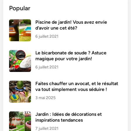
a
Popular
c
h
e
Piscine de jardin! Vous avez envie
d’avoir une cet été?
s
d
6 juillet 2021
e
r
Le bicarbonate de soude ? Astuce
o
magique pour votre jardin!
u
6 juillet 2021
i
l
Faites chauffer un avocat, et le résultat
l
va tout simplement vous séduire !
e
3 mai 2025
s
u
r
Jardin : Idées de décorations et
l
inspirations tendances
e
7 juillet 2021