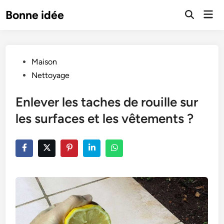
Skip
Mai
Bonne idée
to
Open
Men
Search
content
Posted
Maison
in
Nettoyage
Enlever les taches de rouille sur
les surfaces et les vêtements ?