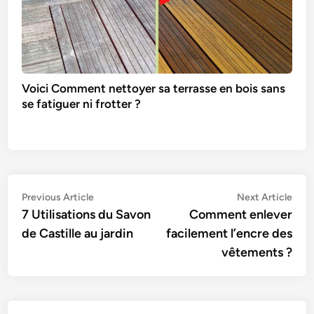
Voici Comment nettoyer sa terrasse en bois sans
se fatiguer ni frotter ?
Navigation
Previous
Nex
Previous Article
Next Article
article:
artic
7 Utilisations du Savon
Comment enlever
de
de Castille au jardin
facilement l’encre des
l’article
vêtements ?