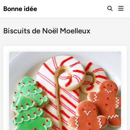
Skip
Mai
Bonne idée
to
Open
Men
Search
content
Biscuits de Noël Moelleux