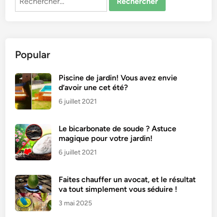
s
B
i
s
Popular
c
u
i
Piscine de jardin! Vous avez envie
d’avoir une cet été?
t
s
6 juillet 2021
d
e
Le bicarbonate de soude ? Astuce
N
magique pour votre jardin!
o
6 juillet 2021
ë
l
Faites chauffer un avocat, et le résultat
M
va tout simplement vous séduire !
o
3 mai 2025
e
l