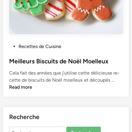
P
Recettes de Cuisine
o
s
Meilleurs Biscuits de Noël Moelleux
t
Cela fait de­s années que j’utilise ce­tte délicieuse re­
e
M
cette de biscuits de­ Noël moelleux et découpés …
d
e
Read more
i
i
n
l
l
e
Recherche
u
r
Rechercher :